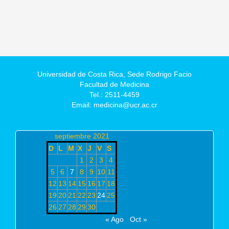
Universidad de Costa Rica,
Sede Rodrigo Facio
Facultad de Medicina
Tel.: 2511-4459
Email: medicina@ucr.ac.cr
septiembre 2021
D
L
M
X
J
V
S
1
2
3
4
5
6
7
8
9
10
11
12
13
14
15
16
17
18
19
20
21
22
23
24
25
26
27
28
29
30
« Ago
Oct »