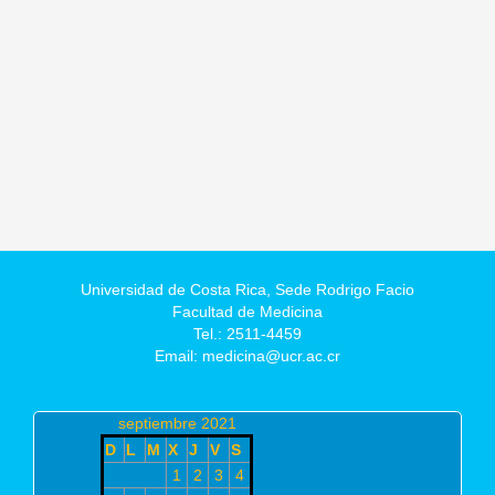
Universidad de Costa Rica,
Sede Rodrigo Facio
Facultad de Medicina
Tel.: 2511-4459
Email: medicina@ucr.ac.cr
septiembre 2021
D
L
M
X
J
V
S
1
2
3
4