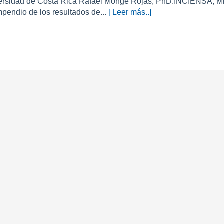
ersidad de Costa Rica Rafael Monge Rojas, PhD.INCIENSA, Mi
pendio de los resultados de...
[ Leer más..]