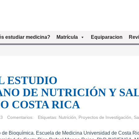
s estudiar medicina?
Matrícula
Equiparacion
Revi
L ESTUDIO
NO DE NUTRICIÓN Y SA
O COSTA RICA
23
Comentarios:
Etiquetas:
Nutrición
,
Proyectos de Investigación
,
Sa
de Bioquímica. Escuela de Medicina Universidad de Costa Ri