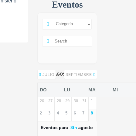
nisterio
Eventos
AGOSTO 2026
JULIO
SEPTIEMBRE
DO
LU
MA
MI
26
27
28
29
30
31
1
2
3
4
5
6
7
8
Eventos para
8th
agosto