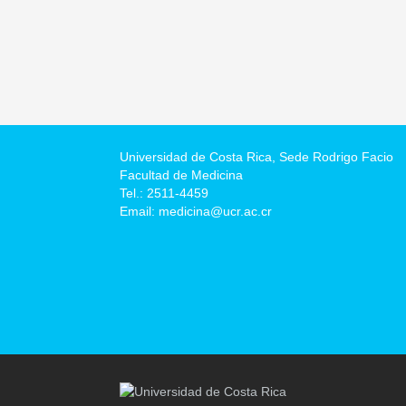
Universidad de Costa Rica,
Sede Rodrigo Facio
Facultad de Medicina
Tel.: 2511-4459
Email: medicina@ucr.ac.cr