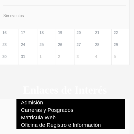
Sin eventos
16
17
18
19
20
21
22
23
24
25
26
27
28
29
30
31
1
2
3
4
5
Enlaces de Interés
Admisión
Carreras y Posgrados
Matrícula Web
Oficina de Registro e Información