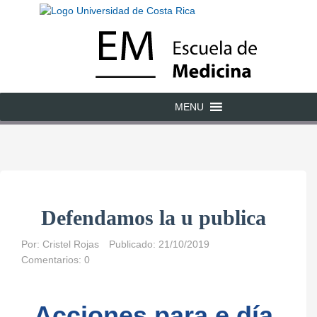
MENU
Defendamos la u publica
Por:
Cristel Rojas
Publicado: 21/10/2019
Comentarios: 0
Acciones para e día