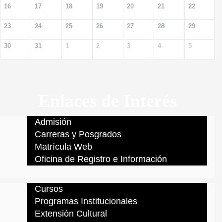
16
17
18
19
20
21
22
23
24
25
26
27
28
29
30
31
1
2
3
4
5
Enlaces de Interés
Admisión
Carreras y Posgrados
Matrícula Web
Oficina de Registro e Información
Cursos
Programas Institucionales
Extensión Cultural