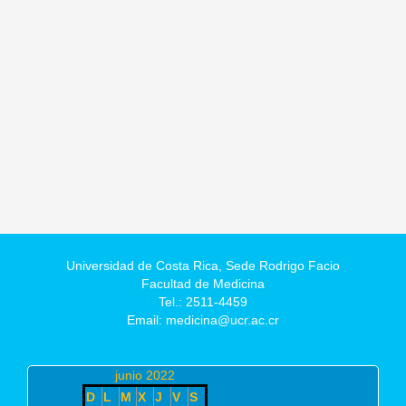
Universidad de Costa Rica,
Sede Rodrigo Facio
Facultad de Medicina
Tel.: 2511-4459
Email: medicina@ucr.ac.cr
junio 2022
D
L
M
X
J
V
S