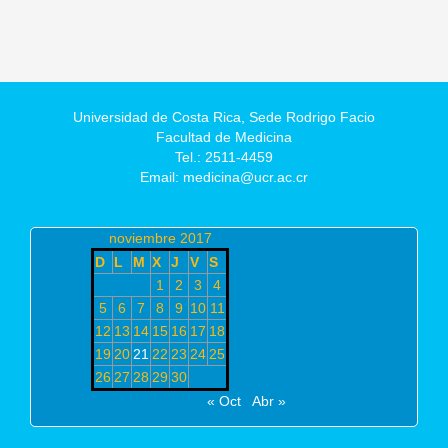
Universidad de Costa Rica,
Sede Rodrigo Facio
Facultad de Medicina
Tel.: 2511-4459
Email: medicina@ucr.ac.cr
noviembre 2017
D
L
M
X
J
V
S
1
2
3
4
5
6
7
8
9
10
11
12
13
14
15
16
17
18
19
20
21
22
23
24
25
26
27
28
29
30
« Oct
Abr »