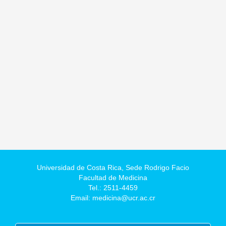
Universidad de Costa Rica,
Sede Rodrigo Facio
Facultad de Medicina
Tel.: 2511-4459
Email: medicina@ucr.ac.cr